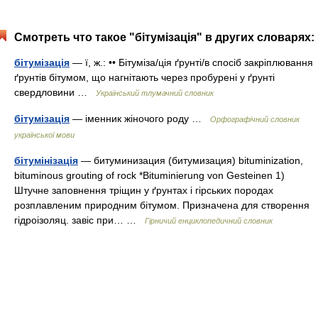
Смотреть что такое "бітумізація" в других словарях:
бітумізація
— ї, ж.: •• Бітуміза/ція ґрунті/в спосіб закріплювання
ґрунтів бітумом, що нагнітають через пробурені у ґрунті
свердловини …
Український тлумачний словник
бітумізація
— іменник жіночого роду …
Орфографічний словник
української мови
бітумінізація
— битуминизация (битумизация) bituminization,
bituminous grouting of rock *Bituminierung von Gesteinen 1)
Штучне заповнення тріщин у ґрунтах і гірських породах
розплавленим природним бітумом. Призначена для створення
гідроізоляц. завіс при… …
Гірничий енциклопедичний словник