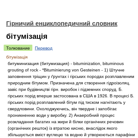
Гірничий енциклопедичний словник
бітумізація
Толкование
Перевод
бітумізація
битуминизация (битумизация) - bituminization, bituminous
grouting of rock - *Bituminierung von Gesteinen - 1) Штучне
заповнення тріщин у ґрунтах і гірських породах розплавленим
природним бітумом. Призначена для створення гідроізоляц.
завіс при будівництві гірн. виробок і підземних споруд. Б.
гірських порід вперше застосована в США в 1926. В процесі Б.
гірських порід розплавлений бітум під тиском нагнітають у
свердловини. Охолоджуючись, він твердне і запобігає
проникненню води у виробку. 2) Анаеробний процес
розкладання багатих на жири й білки органічних речовин
(органічних решток) із втратою кисню, внаслідок якого
збільшується вміст вуглецю та водню й утворюються парафіни