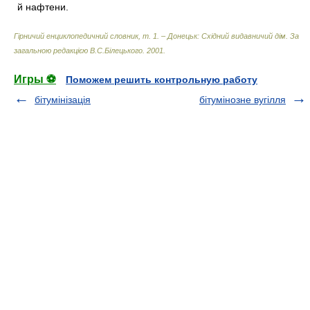
й нафтени.
Гірничий енциклопедичний словник, т. 1. – Донецьк: Східний видавничий дім
.
За
загальною редакцією В.С.Білецького
.
2001
.
Игры ⚽
Поможем решить контрольную работу
бітумінізація
бітумінозне вугілля