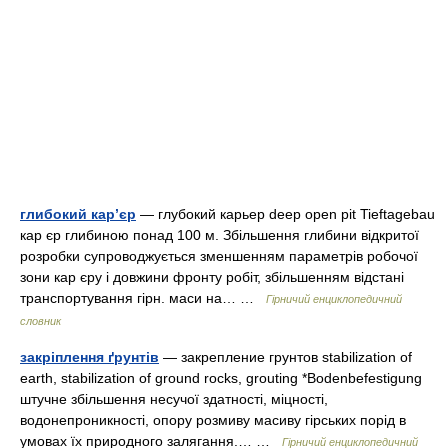
глибокий кар’єр
— глубокий карьер deep open pit Tieftagebau
кар єр глибиною понад 100 м. Збільшення глибини відкритої
розробки супроводжується зменшенням параметрів робочої
зони кар єру і довжини фронту робіт, збільшенням відстані
транспортування гірн. маси на… …
Гірничий енциклопедичний
словник
закріплення ґрунтів
— закрепление грунтов stabilization of
earth, stabilization of ground rocks, grouting *Bodenbefestigung
штучне збільшення несучої здатності, міцності,
водонепроникності, опору розмиву масиву гірських порід в
умовах їх природного залягання.… …
Гірничий енциклопедичний