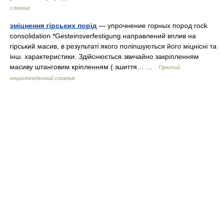
словник
зміцнення гірських порід
— упрочнение горных пород rock
consolidation *Gesteinsverfestigung направлений вплив на
гірський масив, в результаті якого поліпшуються його міцнісні та
інш. характеристики. Здійснюється звичайно закріпленням
масиву штанговим кріпленням ( зшиття… …
Гірничий
енциклопедичний словник