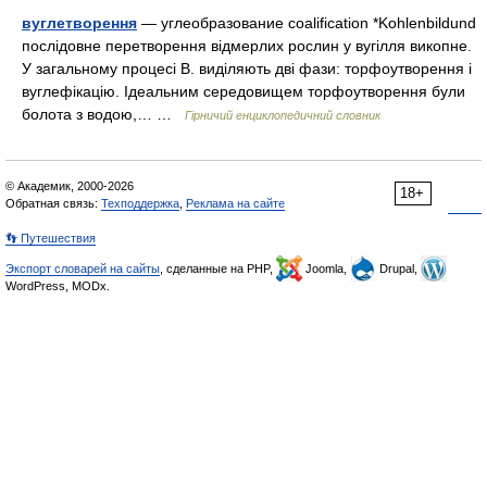
вуглетворення
— углеобразование coalification *Kohlenbildund
послідовне перетворення відмерлих рослин у вугілля викопне.
У загальному процесі В. виділяють дві фази: торфоутворення і
вуглефікацію. Ідеальним середовищем торфоутворення були
болота з водою,… …
Гірничий енциклопедичний словник
© Академик, 2000-2026
18+
Обратная связь:
Техподдержка
,
Реклама на сайте
👣 Путешествия
Экспорт словарей на сайты
, сделанные на PHP,
Joomla,
Drupal,
WordPress, MODx.