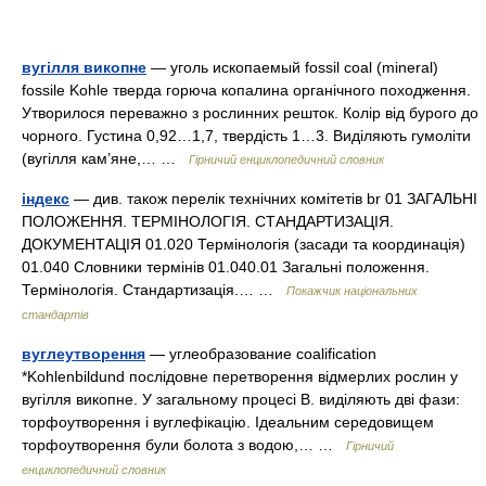
вугілля викопне
— уголь ископаемый fossil coal (mineral)
fossile Kohle тверда горюча копалина органічного походження.
Утворилося переважно з рослинних решток. Колір від бурого до
чорного. Густина 0,92…1,7, твердість 1…3. Виділяють гумоліти
(вугілля кам’яне,… …
Гірничий енциклопедичний словник
індекс
— див. також перелік технічних комітетів br 01 ЗАГАЛЬНІ
ПОЛОЖЕННЯ. ТЕРМІНОЛОГІЯ. СТАНДАРТИЗАЦІЯ.
ДОКУМЕНТАЦІЯ 01.020 Термінологія (засади та координація)
01.040 Словники термінів 01.040.01 Загальні положення.
Термінологія. Стандартизація.… …
Покажчик національних
стандартів
вуглеутворення
— углеобразование coalification
*Kohlenbildund послідовне перетворення відмерлих рослин у
вугілля викопне. У загальному процесі В. виділяють дві фази:
торфоутворення і вуглефікацію. Ідеальним середовищем
торфоутворення були болота з водою,… …
Гірничий
енциклопедичний словник