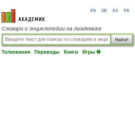
EN
DE
ES
FR
academic.ru
Словари и энциклопедии на Академике
Найти!
Толкования
Переводы
Книги
Игры ⚽